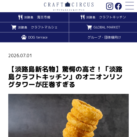
海王市場
クラフトキッチン
淡路島
淡路島
クラフトマルシェ
GLOBAL MARKET
淡路島
DOG terrace
グループ・団体様向け
2026.07.01
【淡路島新名物】驚愕の高さ！「淡路
島クラフトキッチン」のオニオンリン
グタワーが圧巻すぎる