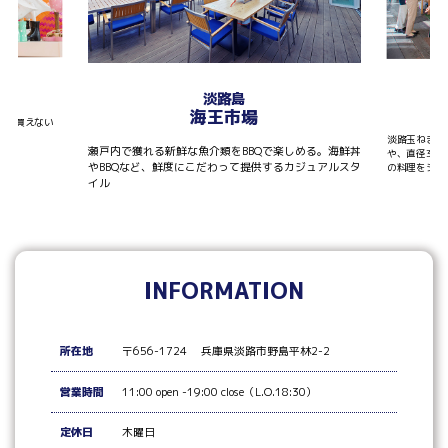
T
淡路島
海王市場
しか買えない
淡路玉ねぎを
瀬戸内で獲れる新鮮な魚介類をBBQで楽しめる。海鮮丼
や、直径30
やBBQなど、鮮度にこだわって提供するカジュアルスタ
の料理をシェ
イル
INFORMATION
所在地
〒656-1724 兵庫県淡路市野島平林2-2
営業時間
11:00 open -19:00 close（L.O.18:30）
定休日
木曜日