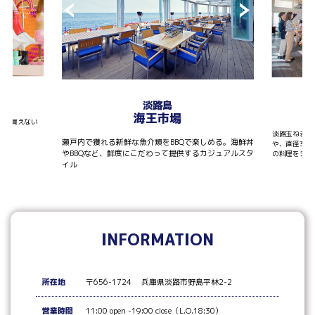
T
淡路島
海王市場
しか買えない
淡路玉ねぎを
瀬戸内で獲れる新鮮な魚介類をBBQで楽しめる。海鮮丼
や、直径30
やBBQなど、鮮度にこだわって提供するカジュアルスタ
の料理をシェ
イル
INFORMATION
所在地
〒656-1724 兵庫県淡路市野島平林2-2
営業時間
11:00 open -19:00 close（L.O.18:30）