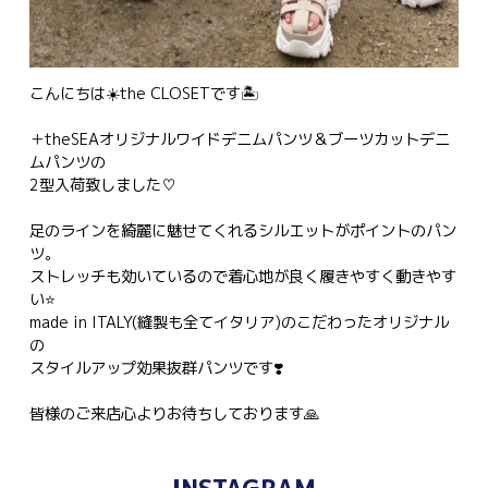
こんにちは☀️the CLOSETです🏝
＋theSEAオリジナルワイドデニムパンツ＆ブーツカットデニ
ムパンツの
2型入荷致しました♡
足のラインを綺麗に魅せてくれるシルエットがポイントのパン
ツ。
ストレッチも効いているので着心地が良く履きやすく動きやす
い⭐️
made in ITALY(縫製も全てイタリア)のこだわったオリジナル
の
スタイルアップ効果抜群パンツです❣️
皆様のご来店心よりお待ちしております🙏