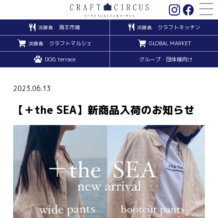
海王市場
クラフトキッチン
淡路島
淡路島
クラフトマルシェ
GLOBAL MARKET
淡路島
DOG terrace
グループ・団体様向け
2023.06.13
【＋the SEA】新商品入荷のお知らせ