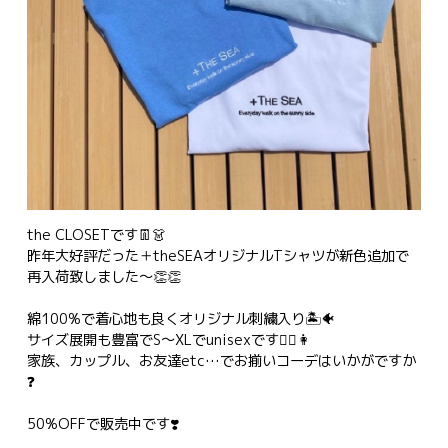
the CLOSETです👖👗
昨年大好評だった＋theSEAオリジナルTシャツが新色追加で
再入荷致しました〜👏👏
綿100%で着心地も良くオリジナル刺繍入り🏝🐠
サイズ展開も豊富でS〜XLでunisexです👱‍♂️👩
家族、カップル、お友達etc…でお揃いコーデはいかがですか
❓
50%OFFで販売中です❣️