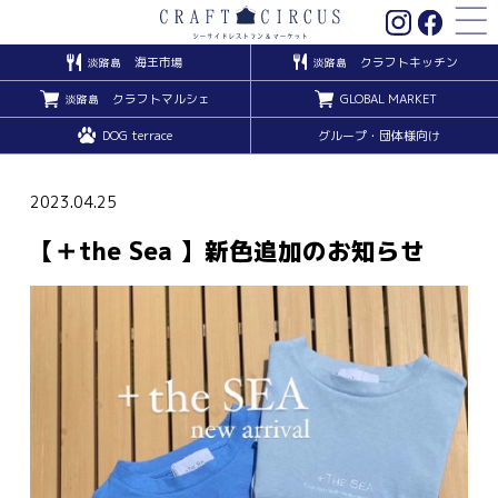
海王市場
クラフトキッチン
淡路島
淡路島
クラフトマルシェ
GLOBAL MARKET
淡路島
DOG terrace
グループ・団体様向け
2023.04.25
【＋the Sea 】新色追加のお知らせ