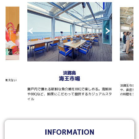
T
淡路島
海王市場
しか買えない
淡路玉ねぎを
瀬戸内で獲れる新鮮な魚介類をBBQで楽しめる。海鮮丼
や、直径30
やBBQなど、鮮度にこだわって提供するカジュアルスタ
の料理をシェ
イル
INFORMATION