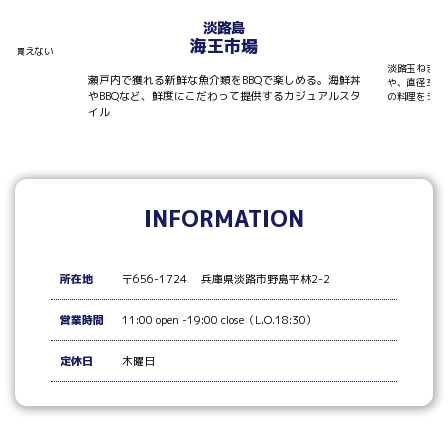
T
淡路島
海王市場
しか買えない
淡路玉ねぎを
瀬戸内で獲れる新鮮な魚介類をBBQで楽しめる。海鮮丼
や、直径30
やBBQなど、鮮度にこだわって提供するカジュアルスタ
の料理をシェ
イル
INFORMATION
所在地
〒656-1724 兵庫県淡路市野島平林2-2
営業時間
11:00 open -19:00 close（L.O.18:30）
定休日
木曜日