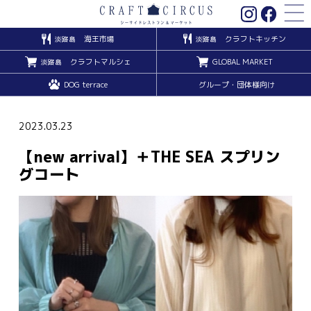
海王市場
クラフトキッチン
淡路島
淡路島
クラフトマルシェ
GLOBAL MARKET
淡路島
DOG terrace
グループ・団体様向け
2023.03.23
【new arrival】＋THE SEA スプリン
グコート