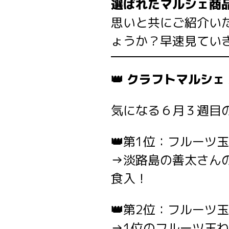
選ばれたマルシェ商
思いと共にご紹介い
ょうか？早速見てい
👑
クラフトマルシェ 
気になる６月３週目
👑
第1位：フルーツ玉ね
→淡路島の善太さんの
食入！
👑
第2位：フルーツ玉
→1位のフルーツ玉ね