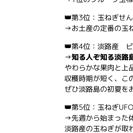
👑
第3位：玉ねぎせん
→お土産の定番の玉
👑
第4位：淡路産 ビ
→
知る人ぞ知る淡路
やわらかな果肉と上
収穫時期が短く、こ
ぜひ淡路島の初夏をお
👑
第5位：玉ねぎUFO
→先週から始まった
淡路産の玉ねぎが取れ