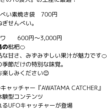
べい素焼き袋 700円
ねぎせんべい。
ワ 600円～3,000円
島の
枇杷🍊
品な甘さ、みずみずしい果汁が魅力です🍊
の季節だけの特別な味覚。
楽しみください😊
キャッチャー『AWATAMA CATCHER』 
体験型コンテンツ
るUFOキャッチャーが登場