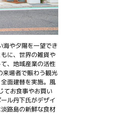
美しい海や夕陽を一望でき
ともに、世界の雑貨や
して、地域産業の活性
の来場者で賑わう観光
く全面建替を実施。風
じてお食事やお買い
ポール丹下氏がデザイ
は淡路島の新鮮な食材