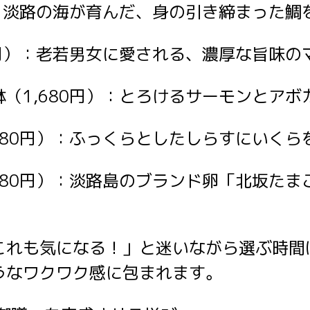
）：淡路の海が育んだ、身の引き締まった鯛
0円）：老若男女に愛される、濃厚な旨味の
（1,680円）：とろけるサーモンとア
580円）：ふっくらとしたしらすにいく
580円）：淡路島のブランド卵「北坂た
これも気になる！」と迷いながら選ぶ時間
うなワクワク感に包まれます。