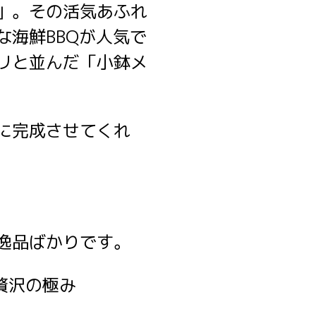
」。その活気あふれ
海鮮BBQが人気で
リと並んだ「小鉢メ
に完成させてくれ
逸品ばかりです。
、贅沢の極み