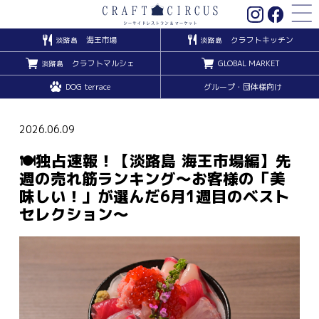
海王市場
クラフトキッチン
淡路島
淡路島
クラフトマルシェ
GLOBAL MARKET
淡路島
DOG terrace
グループ・団体様向け
2026.06.09
🍽️独占速報！【淡路島 海王市場編】先
週の売れ筋ランキング〜お客様の「美
味しい！」が選んだ6月1週目のベスト
セレクション〜