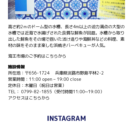
高さ約2ｍのドーム型の水槽、長さ4m以上の迫力満点の大型の
水槽では近海で水揚げされた良質な鮮魚が回遊。水槽から取り
出した鮮魚をその場で捌いた活け造りや海鮮丼などの料理、素
材の味をそのまま楽しむ浜焼きバーベキューが人気。
海王市場のご予約は
こちらから
施設情報
所在地：〒656-1724 兵庫県淡路市野島平林2-2
営業時間：11:00 open – 19:00 close
定休日：木曜日（祝日は営業）
TEL： 0799-82-1855（受付時間11:00~19:00）
アクセスは
こちらから
INSTAGRAM