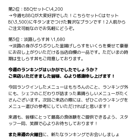
第2位：BBQセットC\4,200
→今週もBBQが大変好評でした！こちらセットCはセット
B(\3,500)に牛タンまでつけた贅沢なプランです！2人前から
ご注文可能なのでお気軽にどうぞ。
第3位：淡路しらす丼 \1,680
→淡路の身がぷりぷりした釜揚げしらすをいくらを乗せて豪華
にお召し上がりいただける当店自慢の一品です。ただいまの時
期は生しらす丼もご用意しております。
今週のランキングはいかがでしたでしょうか？
ご来店いただきました皆様、心より感謝申し上げます！
今回ランクインしたメニューはもちろんのこと、ランキング外
にも、シェフのこだわりが詰まった素晴らしいメニューがたく
さんございます。次回ご来店の際には、ぜひこのランキングを
メニュー選びの参考にしていただければと思います！
来週も、皆様にとって最高の食体験をご提供できるよう、スタ
ッフ一同、笑顔で心よりお待ちしております！
また来週の火曜日
に、新たなランキングでお会いしましょ