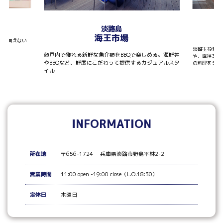
T
淡路島
海王市場
しか買えない
淡路玉ねぎを
瀬戸内で獲れる新鮮な魚介類をBBQで楽しめる。海鮮丼
や、直径30
やBBQなど、鮮度にこだわって提供するカジュアルスタ
の料理をシェ
イル
INFORMATION
所在地
〒656-1724 兵庫県淡路市野島平林2-2
営業時間
11:00 open -19:00 close（L.O.18:30）
定休日
木曜日