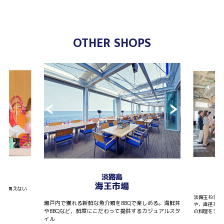
OTHER SHOPS
T
淡路島
海王市場
しか買えない
淡路玉ねぎを
瀬戸内で獲れる新鮮な魚介類をBBQで楽しめる。海鮮丼
や、直径30
やBBQなど、鮮度にこだわって提供するカジュアルスタ
の料理をシェ
イル