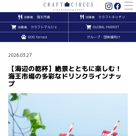
海王市場
クラフトキッチン
淡路島
淡路島
クラフトマルシェ
GLOBAL MARKET
淡路島
DOG terrace
グループ・団体様向け
2026.03.27
【海辺の乾杯】絶景とともに楽しむ！
海王市場の多彩なドリンクラインナッ
プ