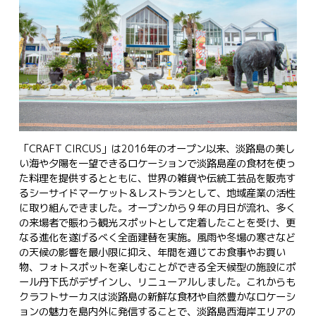
「CRAFT CIRCUS」は2016年のオープン以来、淡路島の美し
い海や夕陽を一望できるロケーションで淡路島産の食材を使っ
た料理を提供するとともに、世界の雑貨や伝統工芸品を販売す
るシーサイドマーケット＆レストランとして、地域産業の活性
に取り組んできました。オープンから９年の月日が流れ、多く
の来場者で賑わう観光スポットとして定着したことを受け、更
なる進化を遂げるべく全面建替を実施。風雨や冬場の寒さなど
の天候の影響を最小限に抑え、年間を通じてお食事やお買い
物、フォトスポットを楽しむことができる全天候型の施設にポ
ール丹下氏がデザインし、リニューアルしました。これからも
クラフトサーカスは淡路島の新鮮な食材や自然豊かなロケーシ
ョンの魅力を島内外に発信することで、淡路島西海岸エリアの