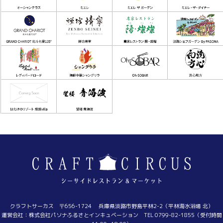
クラフトサーカス 〒656-1724 兵庫県淡路市野島平林2-2（平林海水浴場 北）
運営会社：株式会社パソナふるさとインキュベーション TEL 0799-82-1855（受付時間