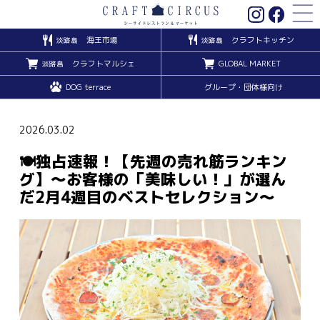
海王市場
クラフトキッチン
淡路島
淡路島
クラフトマルシェ
GLOBAL MARKET
淡路島
DOG terrace
グループ・団体様向け
2026.03.02
🍽️独占速報！【先週の売れ筋ランキン
グ】〜お客様の「美味しい！」が選ん
だ2月4週目のベストセレクション〜