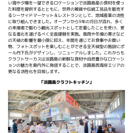
い海や夕陽を一望できるロケーションで淡路島産の食材を使っ
た料理を提供するとともに、世界の雑貨や伝統工芸品を販売す
るシーサイドマーケット＆レストランとして、地域産業の活性
に取り組んできました。オープンから9年の月日が流れ、多く
の来場者で賑わう観光スポットとして定着したことを受け、更
なる進化を遂げるべく全面建替を実施。風雨や冬場の寒さなど
の天候の影響を最小限に抑え、年間を通じてお食事やお買い
物、フォトスポットを楽しむことができる全天候型の施設にポ
ール丹下氏がデザインし、リニューアルしました。これからも
クラフトサーカスは淡路島の新鮮な食材や自然豊かなロケーシ
ョンの魅力を島内外に発信することで、淡路島西海岸エリアの
更なる活性化を目指します。
「淡路島クラフトキッチン」