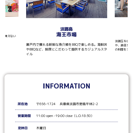
T
淡路島
海王市場
しか買えない
淡路玉ねぎを
瀬戸内で獲れる新鮮な魚介類をBBQで楽しめる。海鮮丼
や、直径30
やBBQなど、鮮度にこだわって提供するカジュアルスタ
の料理をシェ
イル
INFORMATION
所在地
〒656-1724 兵庫県淡路市野島平林2-2
営業時間
11:00 open -19:00 close（L.O.18:30）
定休日
木曜日