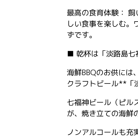
最高の食育体験： 
しい食事を楽しむ。
ずです。
■ 乾杯は「淡路島
海鮮BBQのお供に
クラフトビール**「
七福神ビール（ピルスナ
が、焼き立ての海鮮
ノンアルコールも充