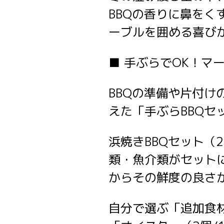
BBQの香りに鼻を
ーブルを囲める喜び
■ 手ぶらでOK！
BBQの準備や片付
えた「手ぶらBBQ
浜焼きBBQセット（
類・魚介類がセット
からその鮮度の良さ
自分で選ぶ「追加食