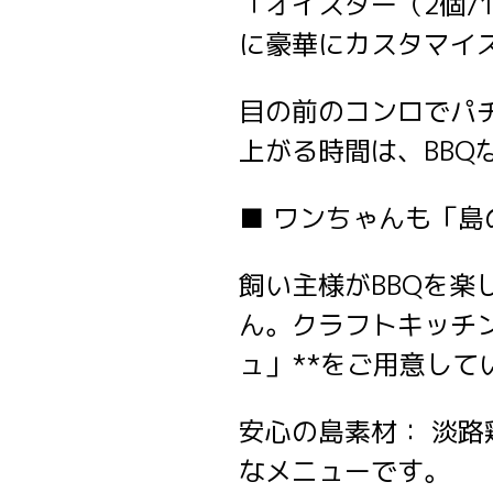
「オイスター（2個/
に豪華にカスタマイ
目の前のコンロでパ
上がる時間は、BB
■ ワンちゃんも「
飼い主様がBBQを
ん。クラフトキッチ
ュ」**をご用意して
安心の島素材： 淡
なメニューです。