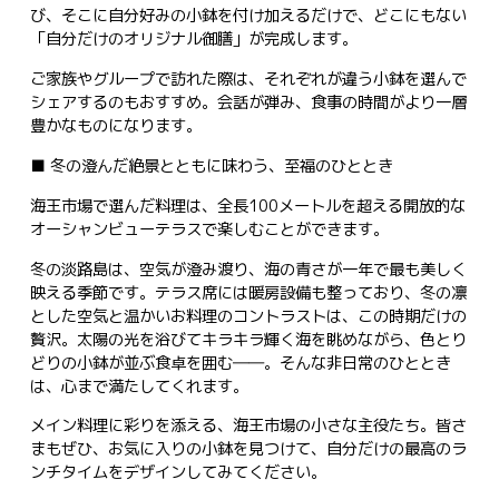
び、そこに自分好みの小鉢を付け加えるだけで、どこにもない
「自分だけのオリジナル御膳」が完成します。
ご家族やグループで訪れた際は、それぞれが違う小鉢を選んで
シェアするのもおすすめ。会話が弾み、食事の時間がより一層
豊かなものになります。
■ 冬の澄んだ絶景とともに味わう、至福のひととき
海王市場で選んだ料理は、全長100メートルを超える開放的な
オーシャンビューテラスで楽しむことができます。
冬の淡路島は、空気が澄み渡り、海の青さが一年で最も美しく
映える季節です。テラス席には暖房設備も整っており、冬の凛
とした空気と温かいお料理のコントラストは、この時期だけの
贅沢。太陽の光を浴びてキラキラ輝く海を眺めながら、色とり
どりの小鉢が並ぶ食卓を囲む――。そんな非日常のひととき
は、心まで満たしてくれます。
メイン料理に彩りを添える、海王市場の小さな主役たち。皆さ
まもぜひ、お気に入りの小鉢を見つけて、自分だけの最高のラ
ンチタイムをデザインしてみてください。