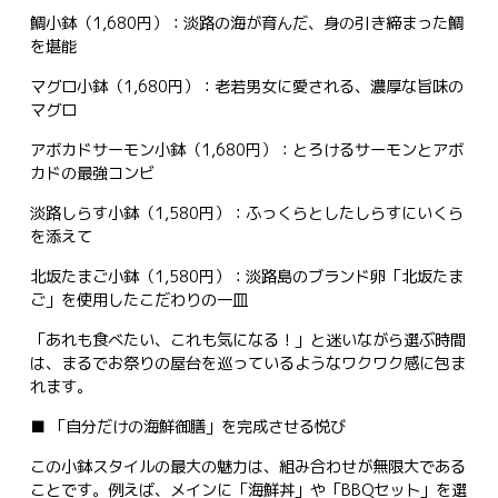
鯛小鉢（1,680円）：淡路の海が育んだ、身の引き締まった鯛
を堪能
マグロ小鉢（1,680円）：老若男女に愛される、濃厚な旨味の
マグロ
アボカドサーモン小鉢（1,680円）：とろけるサーモンとアボ
カドの最強コンビ
淡路しらす小鉢（1,580円）：ふっくらとしたしらすにいくら
を添えて
北坂たまご小鉢（1,580円）：淡路島のブランド卵「北坂たま
ご」を使用したこだわりの一皿
「あれも食べたい、これも気になる！」と迷いながら選ぶ時間
は、まるでお祭りの屋台を巡っているようなワクワク感に包ま
れます。
■ 「自分だけの海鮮御膳」を完成させる悦び
この小鉢スタイルの最大の魅力は、組み合わせが無限大である
ことです。例えば、メインに「海鮮丼」や「BBQセット」を選