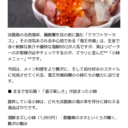
淡路島の北西海岸、播磨灘を目の前に臨む「クラフトサーカ
ス」。その活気あふれる中心地である「海王市場」は、生簀で
泳ぐ新鮮な魚介や豪快な海鮮BBQが人気ですが、実はリピータ
ーのお客様が必ずチェックするのが、ズラリと並んだ**「小鉢
メニュー」**です。
今回は、メイン料理をより贅沢に、そして自分好みのスタイル
に完成させてくれる、海王市場自慢の小鉢たちの魅力に迫りま
す。
■ まるで宝石箱！「選ぶ楽しさ」が詰まった小鉢
提供している小鉢は、どれも淡路島の海の幸を存分に味わえる
逸品ばかりです。
海鮮まぶし小鉢（1,880円）：数種類のネタといくらが輝く、
贅沢の極み