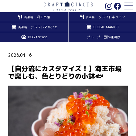
海王市場
クラフトキッチン
淡路島
淡路島
クラフトマルシェ
GLOBAL MARKET
淡路島
DOG terrace
グループ・団体様向け
2026.01.16
【自分流にカスタマイズ！】海王市場
で楽しむ、色とりどりの小鉢🐟