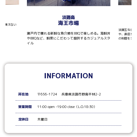
T
淡路島
海王市場
しか買えない
淡路玉ねぎを
瀬戸内で獲れる新鮮な魚介類をBBQで楽しめる。海鮮丼
や、直径30
やBBQなど、鮮度にこだわって提供するカジュアルスタ
の料理をシェ
イル
INFORMATION
所在地
〒656-1724 兵庫県淡路市野島平林2-2
営業時間
11:00 open -19:00 close（L.O.18:30）
定休日
木曜日