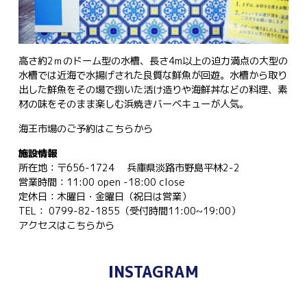
高さ約2ｍのドーム型の水槽、長さ4m以上の迫力満点の大型の
水槽では近海で水揚げされた良質な鮮魚が回遊。水槽から取り
出した鮮魚をその場で捌いた活け造りや海鮮丼などの料理、素
材の味をそのまま楽しむ浜焼きバーベキューが人気。
海王市場のご予約は
こちらから
施設情報
所在地：〒656-1724 兵庫県淡路市野島平林2-2
営業時間：11:00 open -18:00 close
定休日：木曜日・金曜日（祝日は営業）
TEL： 0799-82-1855（受付時間11:00~19:00）
アクセスは
こちらから
INSTAGRAM