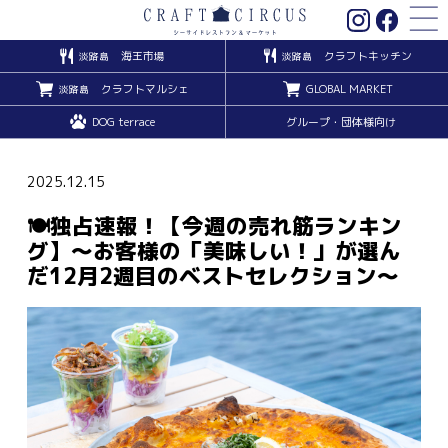
海王市場
クラフトキッチン
淡路島
淡路島
クラフトマルシェ
GLOBAL MARKET
淡路島
DOG terrace
グループ・団体様向け
2025.12.15
🍽️独占速報！【今週の売れ筋ランキン
グ】〜お客様の「美味しい！」が選ん
だ12月2週目のベストセレクション〜