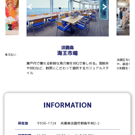
T
淡路島
海王市場
しか買えない
淡路玉ねぎを
瀬戸内で獲れる新鮮な魚介類をBBQで楽しめる。海鮮丼
や、直径30
やBBQなど、鮮度にこだわって提供するカジュアルスタ
の料理をシェ
イル
INFORMATION
所在地
〒656-1724 兵庫県淡路市野島平林2-2