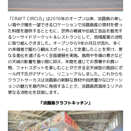
「CRAFT CIRCUS」は2016年のオープン以来、淡路島の美し
い海や夕陽を一望できるロケーションで淡路島産の食材を使っ
た料理を提供するとともに、世界の雑貨や伝統工芸品を販売す
るシーサイドマーケット＆レストランとして、地域産業の活性
に取り組んできました。オープンから9年の月日が流れ、多く
の来場者で賑わう観光スポットとして定着したことを受け、更
なる進化を遂げるべく全面建替を実施。風雨や冬場の寒さなど
の天候の影響を最小限に抑え、年間を通じてお食事やお買い
物、フォトスポットを楽しむことができる全天候型の施設にポ
ール丹下氏がデザインし、リニューアルしました。これからも
クラフトサーカスは淡路島の新鮮な食材や自然豊かなロケーシ
ョンの魅力を島内外に発信することで、淡路島西海岸エリアの
更なる活性化を目指します。
「淡路島クラフトキッチン」