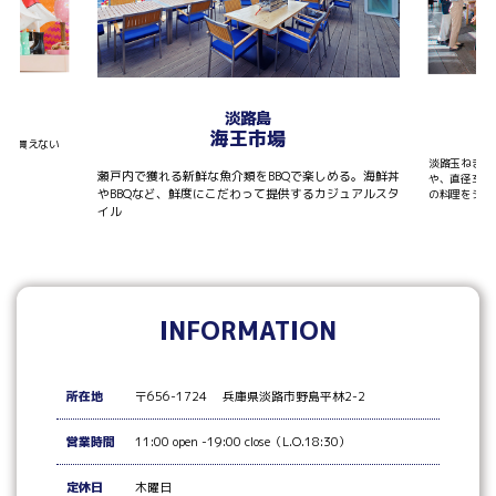
T
淡路島
海王市場
しか買えない
淡路玉ねぎを
瀬戸内で獲れる新鮮な魚介類をBBQで楽しめる。海鮮丼
や、直径30
やBBQなど、鮮度にこだわって提供するカジュアルスタ
の料理をシェ
イル
INFORMATION
所在地
〒656-1724 兵庫県淡路市野島平林2-2
営業時間
11:00 open -19:00 close（L.O.18:30）
定休日
木曜日