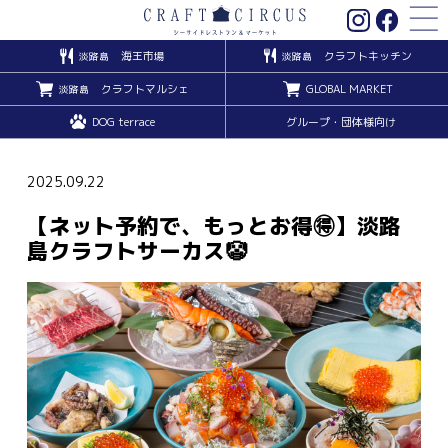
海王市場
クラフトキッチン
淡路島
淡路島
クラフトマルシェ
GLOBAL MARKET
淡路島
DOG terrace
グループ・団体様向け
2025.09.22
【ネット予約で、もっとお得🉐】淡路
島クラフトサーカス🤡