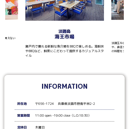
T
淡路島
海王市場
しか買えない
淡路玉ねぎを
瀬戸内で獲れる新鮮な魚介類をBBQで楽しめる。海鮮丼
や、直径30
やBBQなど、鮮度にこだわって提供するカジュアルスタ
の料理をシェ
イル
INFORMATION
所在地
〒656-1724 兵庫県淡路市野島平林2-2
営業時間
11:00 open -19:00 close（L.O.18:30）
定休日
木曜日