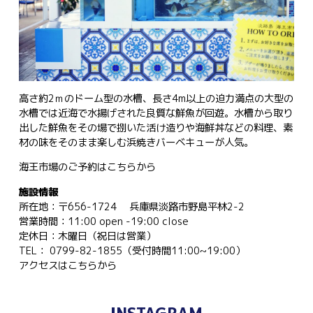
高さ約2ｍのドーム型の水槽、長さ4m以上の迫力満点の大型の
水槽では近海で水揚げされた良質な鮮魚が回遊。水槽から取り
出した鮮魚をその場で捌いた活け造りや海鮮丼などの料理、素
材の味をそのまま楽しむ浜焼きバーベキューが人気。
海王市場のご予約は
こちらから
施設情報
所在地：〒656-1724 兵庫県淡路市野島平林2-2
営業時間：11:00 open -19:00 close
定休日：木曜日（祝日は営業）
TEL： 0799-82-1855（受付時間11:00~19:00）
アクセスは
こちらから