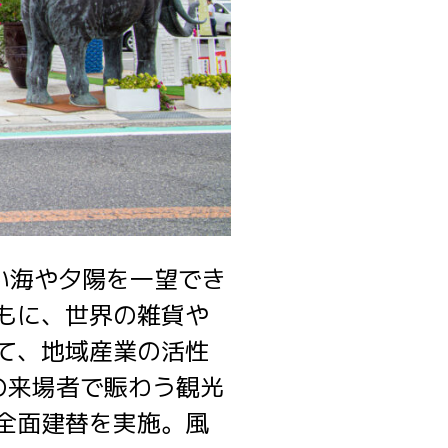
しい海や夕陽を一望でき
もに、世界の雑貨や
て、地域産業の活性
の来場者で賑わう観光
全面建替を実施。風