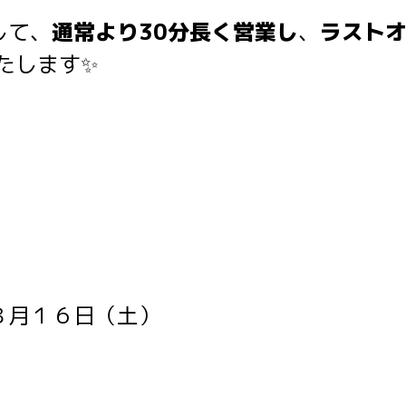
して、
通常より30分長く営業し
、
ラストオ
たします✨
８月１６日（土）