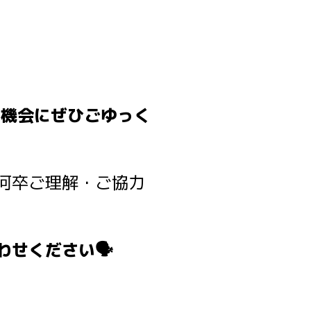
の機会にぜひごゆっく
何卒ご理解・ご協力
せください🗣️