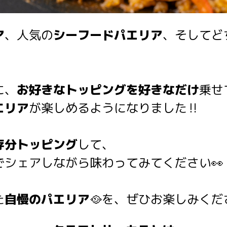
ア
、人気の
シーフードパエリア
、そしてど
に、
お好きなトッピングを好きなだけ
乗せ
エリア
が楽しめるようになりました‼️
存分トッピング
して、
でシェアしながら味わってみてください👀
た
自慢のパエリア
🥘を、ぜひお楽しみくださ