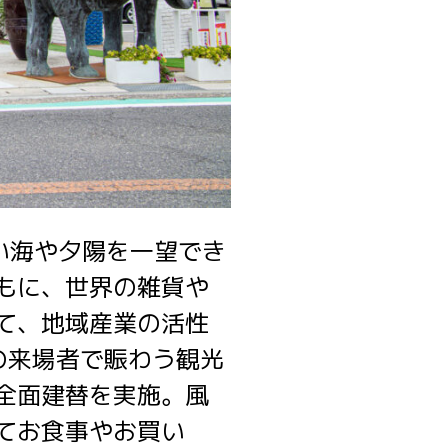
しい海や夕陽を一望でき
もに、世界の雑貨や
て、地域産業の活性
の来場者で賑わう観光
全面建替を実施。風
てお食事やお買い