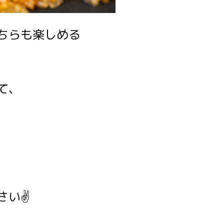
ちらも楽しめる
て、
い✌️