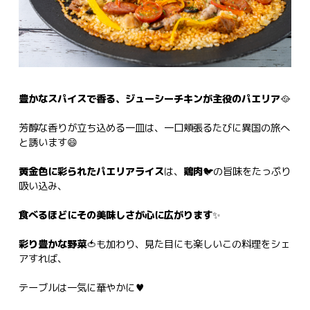
豊かなスパイスで香る、ジューシーチキンが主役のパエリア
🥘
芳醇な香りが立ち込める一皿は、一口頬張るたびに異国の旅へ
と誘います😄
黄金色に彩られたパエリアライス
は、
鶏肉
🐦の旨味をたっぷり
吸い込み、
食べるほどにその美味しさが心に広がります
✨
彩り豊かな野菜
🍅も加わり、見た目にも楽しいこの料理をシェ
アすれば、
テーブルは一気に華やかに♥️