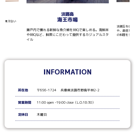
T
淡路島
海王市場
しか買えない
淡路玉ねぎを
瀬戸内で獲れる新鮮な魚介類をBBQで楽しめる。海鮮丼
や、直径30
やBBQなど、鮮度にこだわって提供するカジュアルスタ
の料理をシェ
イル
INFORMATION
所在地
〒656-1724 兵庫県淡路市野島平林2-2
営業時間
11:00 open -19:00 close（L.O.18:30）
定休日
木曜日