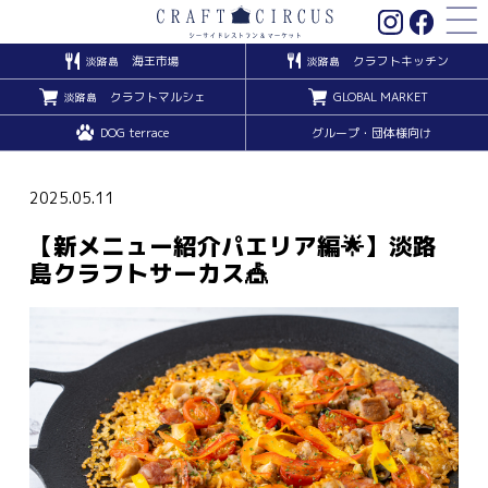
海王市場
クラフトキッチン
淡路島
淡路島
クラフトマルシェ
GLOBAL MARKET
淡路島
DOG terrace
グループ・団体様向け
2025.05.11
【新メニュー紹介パエリア編🌟】淡路
島クラフトサーカス🎪