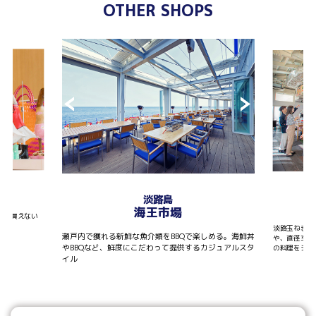
OTHER SHOPS
T
淡路島
海王市場
しか買えない
淡路玉ねぎを
瀬戸内で獲れる新鮮な魚介類をBBQで楽しめる。海鮮丼
や、直径30
やBBQなど、鮮度にこだわって提供するカジュアルスタ
の料理をシェ
イル