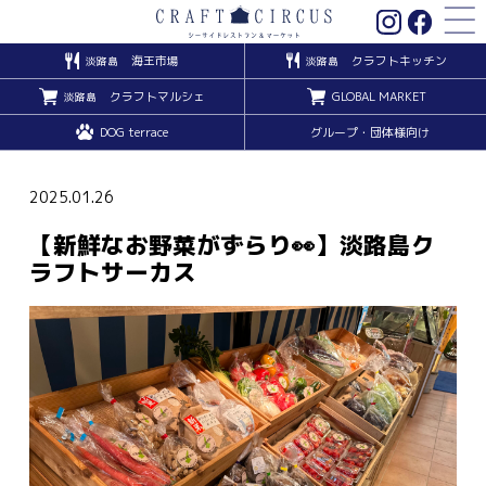
海王市場
クラフトキッチン
淡路島
淡路島
クラフトマルシェ
GLOBAL MARKET
淡路島
DOG terrace
グループ・団体様向け
2025.01.26
【新鮮なお野菜がずらり👀】淡路島ク
ラフトサーカス