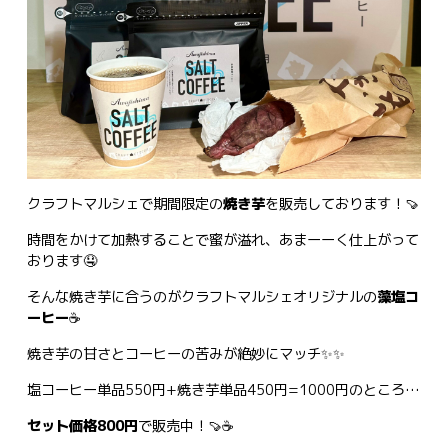
クラフトマルシェで期間限定の
焼き芋
を販売しております！🍠
時間をかけて加熱することで蜜が溢れ、あまーーく仕上がって
おります🤤
そんな焼き芋に合うのがクラフトマルシェオリジナルの
藻塩コ
ーヒー
☕
焼き芋の甘さとコーヒーの苦みが絶妙にマッチ✨✨
塩コーヒー単品550円+焼き芋単品450円=1000円のところ…
セット価格800円
で販売中！🍠☕