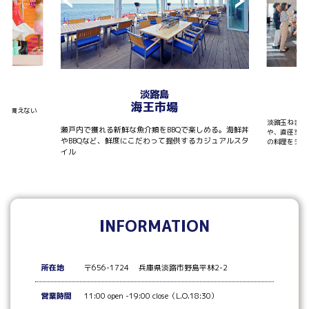
T
淡路島
海王市場
しか買えない
淡路玉ねぎを
瀬戸内で獲れる新鮮な魚介類をBBQで楽しめる。海鮮丼
や、直径30
やBBQなど、鮮度にこだわって提供するカジュアルスタ
の料理をシェ
イル
INFORMATION
所在地
〒656-1724 兵庫県淡路市野島平林2-2
営業時間
11:00 open -19:00 close（L.O.18:30）