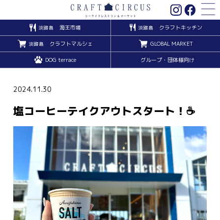
海王市場
クラフトキッチン
淡路島
淡路島
クラフトマルシェ
GLOBAL MARKET
淡路島
DOG terrace
グループ・団体様向け
2024.11.30
塩コーヒーテイクアウトスタート！☕