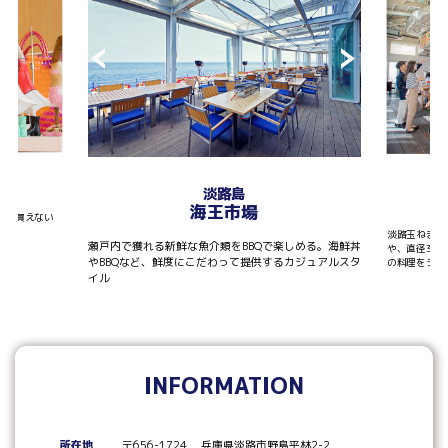
T
淡路島
海王市場
しか買えない
淡路玉ねぎを
瀬戸内で獲れる新鮮な魚介類をBBQで楽しめる。海鮮丼
や、直径30
やBBQなど、鮮度にこだわって提供するカジュアルスタ
の料理をシェ
イル
INFORMATION
所在地
〒656-1724 兵庫県淡路市野島平林2-2