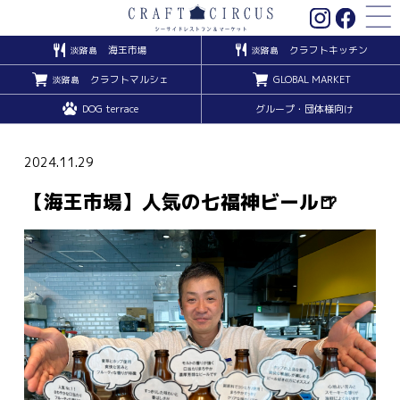
海王市場
クラフトキッチン
淡路島
淡路島
クラフトマルシェ
GLOBAL MARKET
淡路島
DOG terrace
グループ・団体様向け
2024.11.29
【海王市場】人気の七福神ビール🍺