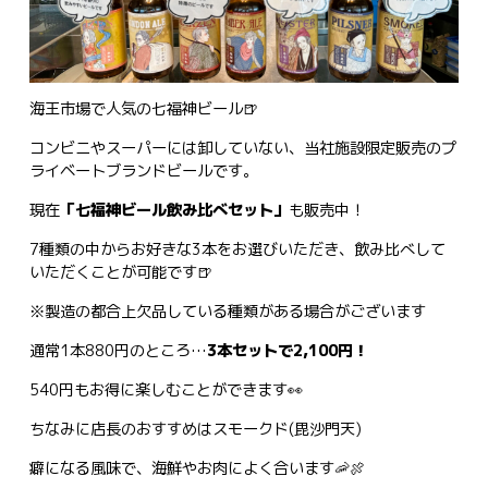
海王市場で人気の七福神ビール🍺
コンビニやスーパーには卸していない、当社施設限定販売のプ
ライベートブランドビールです。
現在
「七福神ビール飲み比べセット」
も販売中！
7種類の中からお好きな3本をお選びいただき、飲み比べして
いただくことが可能です🍺
※製造の都合上欠品している種類がある場合がございます
通常1本880円のところ…
3本セットで2,100円！
540円もお得に楽しむことができます👀
ちなみに店長のおすすめはスモークド(毘沙門天)
癖になる風味で、海鮮やお肉によく合います🦐🍖