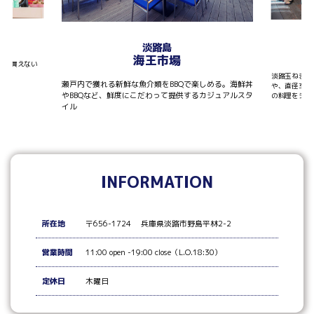
T
淡路島
海王市場
しか買えない
淡路玉ねぎを
瀬戸内で獲れる新鮮な魚介類をBBQで楽しめる。海鮮丼
や、直径30
やBBQなど、鮮度にこだわって提供するカジュアルスタ
の料理をシェ
イル
INFORMATION
所在地
〒656-1724 兵庫県淡路市野島平林2-2
営業時間
11:00 open -19:00 close（L.O.18:30）
定休日
木曜日