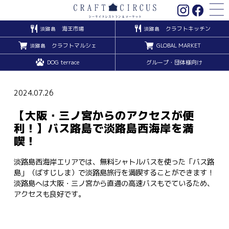
海王市場
クラフトキッチン
淡路島
淡路島
クラフトマルシェ
GLOBAL MARKET
淡路島
DOG terrace
グループ・団体様向け
2024.07.26
【大阪・三ノ宮からのアクセスが便
利！】バス路島で淡路島西海岸を満
喫！
淡路島西海岸エリアでは、無料シャトルバスを使った「バス路
島」（ばすじしま）で淡路島旅行を満喫することができます！
淡路島へは大阪・三ノ宮から直通の高速バスもでているため、
アクセスも良好です。