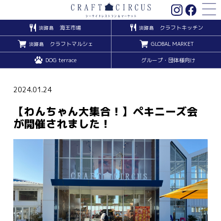
海王市場
クラフトキッチン
淡路島
淡路島
クラフトマルシェ
GLOBAL MARKET
淡路島
DOG terrace
グループ・団体様向け
2024.01.24
【わんちゃん大集合！】ペキニーズ会
が開催されました！