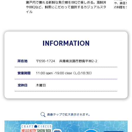
瀬戸内で獲れる新鮮な魚介類をBBQで楽しめる。海鮮丼
や、直径30
やBBQなど、鮮度にこだわって提供するカジュアルスタ
の料理をシェ
イル
INFORMATION
所在地
〒656-1724 兵庫県淡路市野島平林2-2
営業時間
11:00 open -19:00 close（L.O.18:30）
定休日
木曜日
画像タップで拡大表示されます。