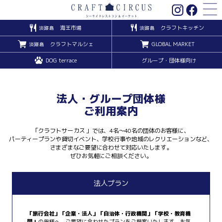
海王市場
クラフトキッチン
淡路島
淡路島
クラフトマルシェ
GLOBAL MARKET
淡路島
DOG terrace
グループ・団体様向け
法人・グループ団体様
ご利用案内
「クラフトサーカス 」では、4名～40名の団体のお客様に、
パーティープランや貸切イベント、学校行事や地域のレクリエーションなど、
さまざまなご要望に合わせて対応いたします。
ぜひお気軽にご相談ください。
法人プラン
「旅行会社」「企業・法人」「自治体・行政機関」「学校・教育機
関」
の皆様へ、ご要望に合わせたプランをご提案いたします、お気