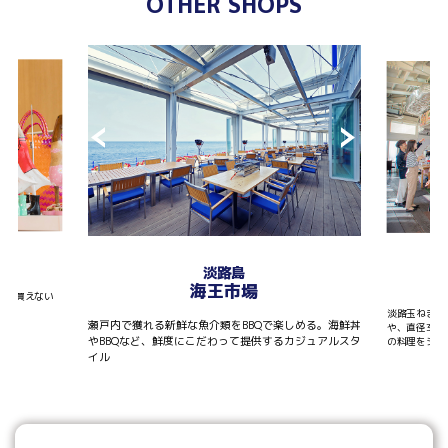
OTHER SHOPS
T
淡路島
海王市場
しか買えない
淡路玉ねぎを
瀬戸内で獲れる新鮮な魚介類をBBQで楽しめる。海鮮丼
や、直径30
やBBQなど、鮮度にこだわって提供するカジュアルスタ
の料理をシェ
イル